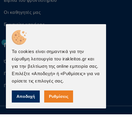
Βιβλία του φροντιστηρίου
Οι καθηγητές μας
Ευκαιρίες καριέρας
Πληροφορίες
Τα cookies είναι σημαντικά για την
εύρυθμη λειτουργία του irakleitos.gr και
Όροι χρήσης
για την βελτίωση της online εμπειρία σας.
Προστασία προσωπικών δεδομένων
Επιλέξτε «Αποδοχή» ή «Ρυθμίσεις» για να
ορίσετε τις επιλογές σας.
Πληροφορίες Cookies
Αποδοχή
Ρυθμίσεις
© 2026 All rights reserved irakleitos.gr | Κατασκευή
ιστοσελίδων
qualityweb