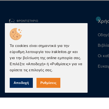
Χρή
Οδηγ
mail@irakleitos.gr
Βιβλί
Τα cookies είναι σημαντικά για την
210 382 4614
-
210 381
εύρυθμη λειτουργία του irakleitos.gr και
Οι κα
7431
για την βελτίωση της online εμπειρία σας.
Επιλέξτε «Αποδοχή» ή «Ρυθμίσεις» για να
Ευκαι
Κωλέττη 19-21, Αθήνα,
ορίσετε τις επιλογές σας.
106 81
Αποδοχή
Ρυθμίσεις