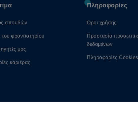
σιμα
Πληροφορίες
ός σπουδών
Όροι χρήσης
α του φροντιστηρίου
Προστασία προσωπι
δεδομένων
θηγητές μας
Πληροφορίες Cookie
ρίες καριέρας
All rights reserved irakleitos.gr | Κατασκευή ιστοσελίδων
qu