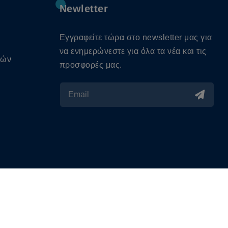
Newletter
Εγγραφείτε τώρα στο newsletter μας για
να ενημερώνεστε για όλα τα νέα και τις
κών
προσφορές μας.
s
alityweb