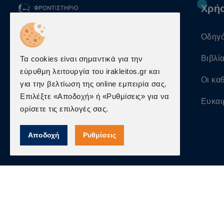
Χρή
Οδηγ
mail@irakleitos.gr
Βιβλί
Τα cookies είναι σημαντικά για την
210 382 4614
-
210 381
εύρυθμη λειτουργία του irakleitos.gr και
Οι κα
7431
για την βελτίωση της online εμπειρία σας.
Επιλέξτε «Αποδοχή» ή «Ρυθμίσεις» για να
Ευκαι
Κωλέττη 19-21, Αθήνα,
ορίσετε τις επιλογές σας.
106 81
Αποδοχή
Ρυθμίσεις
© 2026 