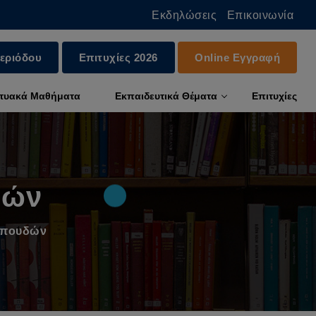
Εκδηλώσεις
Επικοινωνία
εριόδου
Επιτυχίες 2026
Online Εγγραφή
κτυακά Μαθήματα
Εκπαιδευτικά Θέματα
Επιτυχίες
δών
 Σπουδών